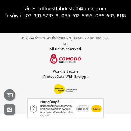
อีเมล :
dfinestfabricstaff@gmail.com
โทรศัพท์ :
02-391-5737-8
,
085-612-6555
,
086-633-8118
© 2569
จำหน่ายผ้าเสื้อเชิ้ตและผ้ายูนิฟอร์ม - ดีไฟเนสต์ แฟบ
ริค
All rights reserved.
Work is Secure
Protect Data With Encrypt
Powered By
เว็บไซต์นี้ใช้คุกกี้
เราใช้คุกกี้เพื่อเพิ่มประสิทธิภาพและ
Thailand YellowPages
ตั้งค่าคุกกี้
ยอมรับ
มอบประสบการณ์ความพึงพอใจ
ของท่านในการใช้งานเว็บไซต์
เรียน
รู้เพิ่มเติม