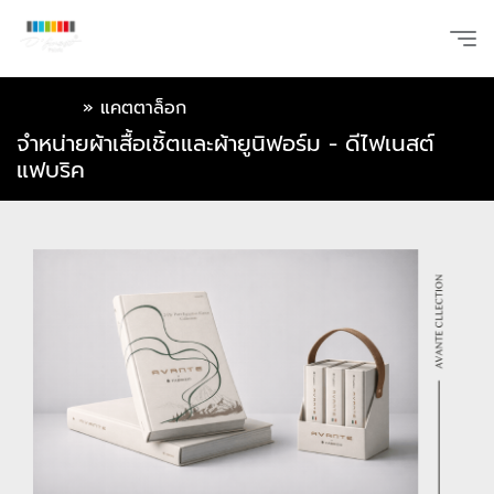
หน้าแรก
»
แคตตาล็อก
จำหน่ายผ้าเสื้อเชิ้ตและผ้ายูนิฟอร์ม - ดีไฟเนสต์
แฟบริค