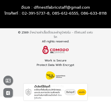
อีเมล :
dfinestfabricstaff@gmail.com
โทรศัพท์ :
02-391-5737-8
,
085-612-6555
,
086-633-8118
© 2569
จำหน่ายผ้าเสื้อเชิ้ตและผ้ายูนิฟอร์ม - ดีไฟเนสต์ แฟบ
ริค
All rights reserved.
Work is Secure
Protect Data With Encrypt
Powered By
เว็บไซต์นี้ใช้คุกกี้
เราใช้คุกกี้เพื่อเพิ่มประสิทธิภาพและ
Thailand YellowPages
ตั้งค่าคุกกี้
ยอมรับ
มอบประสบการณ์ความพึงพอใจ
ของท่านในการใช้งานเว็บไซต์
เรียน
รู้เพิ่มเติม