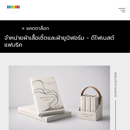
หน้าแรก
»
แคตตาล็อก
จำหน่ายผ้าเสื้อเชิ้ตและผ้ายูนิฟอร์ม - ดีไฟเนสต์
แฟบริค