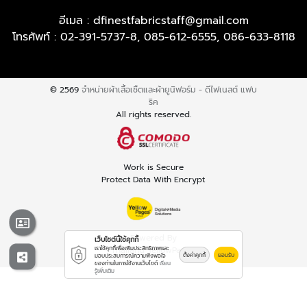
อีเมล :
dfinestfabricstaff@gmail.com
โทรศัพท์ :
02-391-5737-8
,
085-612-6555
,
086-633-8118
© 2569
จำหน่ายผ้าเสื้อเชิ้ตและผ้ายูนิฟอร์ม - ดีไฟเนสต์ แฟบ
ริค
All rights reserved.
Work is Secure
Protect Data With Encrypt
Powered By
เว็บไซต์นี้ใช้คุกกี้
เราใช้คุกกี้เพื่อเพิ่มประสิทธิภาพและ
Thailand YellowPages
ตั้งค่าคุกกี้
ยอมรับ
มอบประสบการณ์ความพึงพอใจ
ของท่านในการใช้งานเว็บไซต์
เรียน
รู้เพิ่มเติม