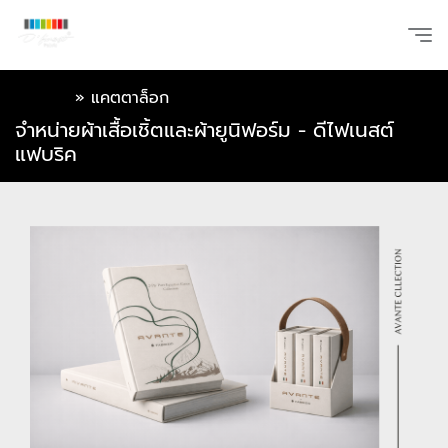
หน้าแรก
»
แคตตาล็อก
จำหน่ายผ้าเสื้อเชิ้ตและผ้ายูนิฟอร์ม - ดีไฟเนสต์
แฟบริค