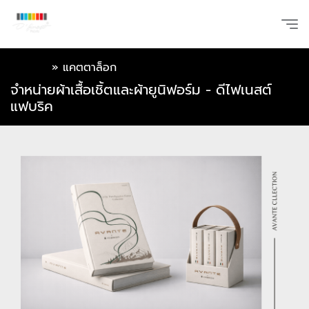
หน้าแรก
»
แคตตาล็อก
จำหน่ายผ้าเสื้อเชิ้ตและผ้ายูนิฟอร์ม - ดีไฟเนสต์
แฟบริค