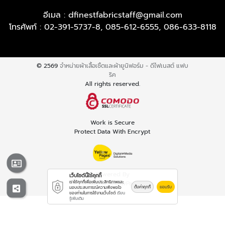
อีเมล :
dfinestfabricstaff@gmail.com
โทรศัพท์ :
02-391-5737-8
,
085-612-6555
,
086-633-8118
© 2569
จำหน่ายผ้าเสื้อเชิ้ตและผ้ายูนิฟอร์ม - ดีไฟเนสต์ แฟบ
ริค
All rights reserved.
Work is Secure
Protect Data With Encrypt
Powered By
เว็บไซต์นี้ใช้คุกกี้
เราใช้คุกกี้เพื่อเพิ่มประสิทธิภาพและ
Thailand YellowPages
ตั้งค่าคุกกี้
ยอมรับ
มอบประสบการณ์ความพึงพอใจ
ของท่านในการใช้งานเว็บไซต์
เรียน
รู้เพิ่มเติม