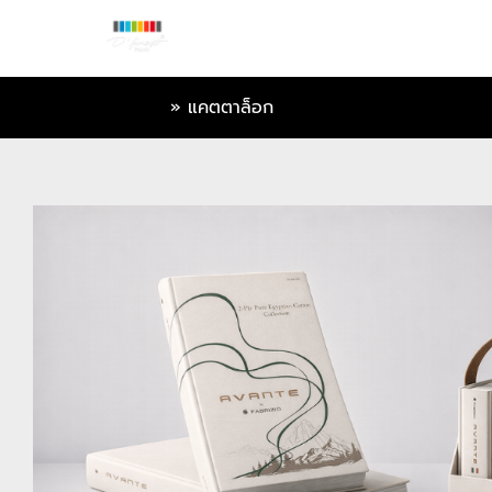
หน้าแรก
»
แคตตาล็อก