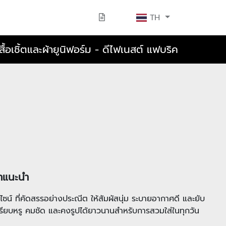
TH
สื้อเชิ้ตและผ้ายูนิฟอร์ม - ดีไฟเนสต์ แฟบริค
้าแนะนำ
น์ ที่คัดสรรอย่างประณีต ให้สัมผัสนุ่ม ระบายอากาศดี และยับ
เรียบหรู คมชัด และคงรูปได้ยาวนานสำหรับการสวมใส่ในทุกวัน